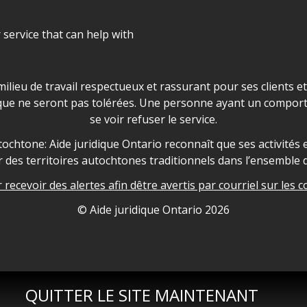
r service that can help with
ns les locaux d'AJO.
milieu de travail respectueux et rassurant pour ses clients e
que ne seront pas tolérées. Une personne ayant un comport
se voir refuser le service.
owledgement
ochtone: Aide juridique Ontario reconnaît que ses activités et
des territoires autochtones traditionnels dans l’ensemble d
recevoir des alertes afin dêtre avertis par courriel sur les c
nformation
© Aide juridique Ontario
2026
QUITTER LE SITE MAINTENANT