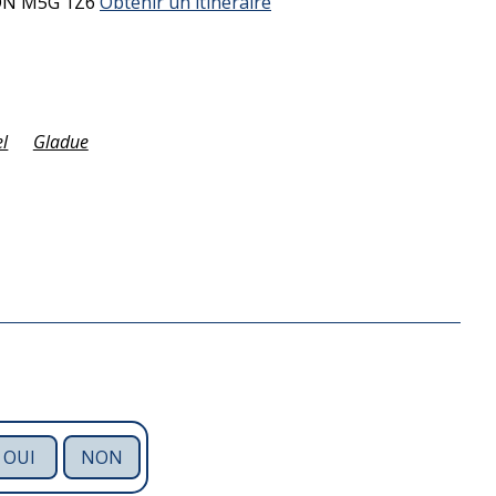
ON
M5G 1Z6
Obtenir un itinéraire
el
Gladue
OUI
NON