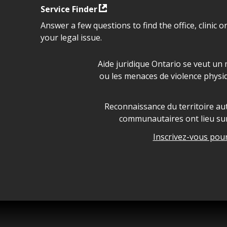
Service Finder
Answer a few questions to find the office, clinic o
your legal issue.
Déclaration sur la sécurité da
Aide juridique Ontario se veut un 
ou les menaces de violence physi
Legal Aid Ontario land ackn
Reconnaissance du territoire aut
communautaires ont lieu sur 
Inscrivez-vous pour 
Legal Aid Ontario copyright i