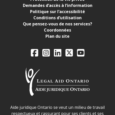
Demandes d’accès à l’information
Politique sur l’accessibilité
Conditions d’utilisation
Que pensez-vous de nos services?
Coordonnées
Plan du site
Legal Aid Ontario o
Facebook
Instagram
LinkedIn
X
YouTube
Déclaration sur la sécurité dans les locaux d'AJO.
Aide juridique Ontario se veut un milieu de travail
respectueux et rassurant pour ses clients et ses