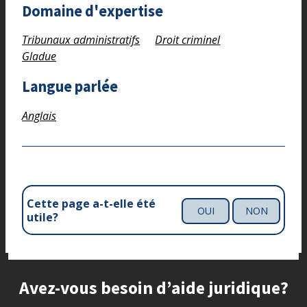
Domaine d'expertise
Tribunaux administratifs
Droit criminel
Gladue
Langue parlée
Anglais
Cette page a-t-elle été
OUI
NON
utile?
Site footer
Avez-vous besoin d’aide juridique?