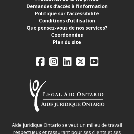
Demandes d’accès à l’information
Politique sur l’accessibilité
Conditions d’utilisation
Que pensez-vous de nos services?
Coordonnées
Plan du site
Legal Aid Ontario o
Facebook
Instagram
LinkedIn
X
YouTube
Déclaration sur la sécurité dans les locaux d'AJO.
Aide juridique Ontario se veut un milieu de travail
respectueux et rassurant pour ses clients et ses