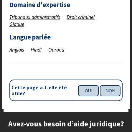
Domaine d'expertise
Tribunaux administratifs
Droit criminel
Gladue
Langue parlée
Anglais
Hindi
Ourdou
Cette page a-t-elle été
OUI
NON
utile?
Site footer
Avez-vous besoin d’aide juridique?