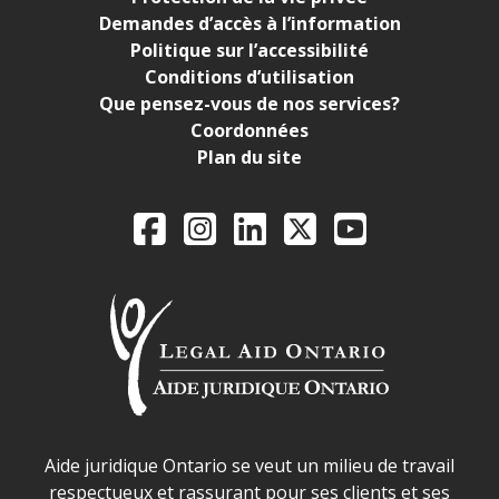
Demandes d’accès à l’information
Politique sur l’accessibilité
Conditions d’utilisation
Que pensez-vous de nos services?
Coordonnées
Plan du site
Legal Aid Ontario o
Facebook
Instagram
LinkedIn
X
YouTube
Déclaration sur la sécurité dans les locaux d'AJO.
Aide juridique Ontario se veut un milieu de travail
respectueux et rassurant pour ses clients et ses