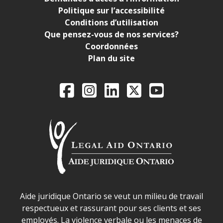
Politique sur l’accessibilité
Conditions d’utilisation
Que pensez-vous de nos services?
Coordonnées
Plan du site
Legal Aid Ontario o
Facebook
Instagram
LinkedIn
X
YouTube
Déclaration sur la sécurité dans les locaux d'AJO.
Aide juridique Ontario se veut un milieu de travail
respectueux et rassurant pour ses clients et ses
employés. La violence verbale ou les menaces de