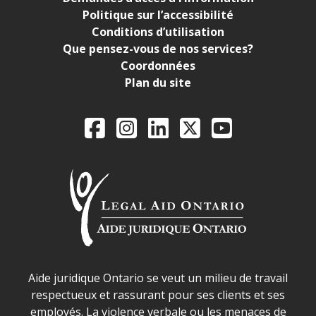
Politique sur l’accessibilité
Conditions d’utilisation
Que pensez-vous de nos services?
Coordonnées
Plan du site
Legal Aid Ontario o
Facebook
Instagram
LinkedIn
X
YouTube
Déclaration sur la sécurité dans les locaux d'AJO.
Aide juridique Ontario se veut un milieu de travail
respectueux et rassurant pour ses clients et ses
employés. La violence verbale ou les menaces de