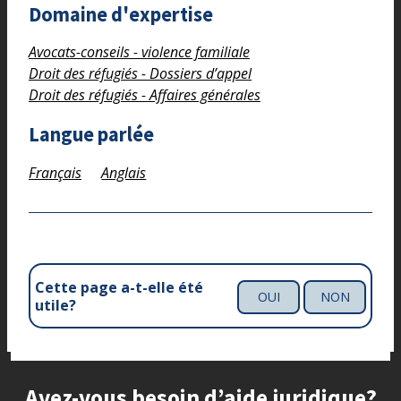
Domaine d'expertise
Avocats-conseils - violence familiale
Droit des réfugiés - Dossiers d’appel
Droit des réfugiés - Affaires générales
Langue parlée
Français
Anglais
Cette page a-t-elle été
OUI
NON
utile?
Site footer
Avez-vous besoin d’aide juridique?