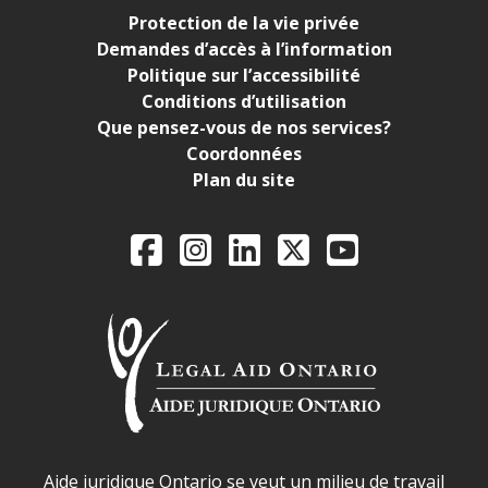
Protection de la vie privée
Demandes d’accès à l’information
Politique sur l’accessibilité
Conditions d’utilisation
Que pensez-vous de nos services?
Coordonnées
Plan du site
Legal Aid Ontario o
Facebook
Instagram
LinkedIn
X
YouTube
Déclaration sur la sécurité dans les locaux d'AJO.
Aide juridique Ontario se veut un milieu de travail