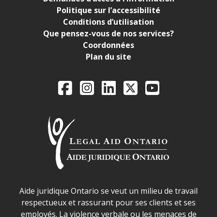
Politique sur l’accessibilité
Conditions d’utilisation
Que pensez-vous de nos services?
Coordonnées
Plan du site
Legal Aid Ontario o
Facebook
Instagram
LinkedIn
X
YouTube
Déclaration sur la sécurité dans les locaux d'AJO.
Aide juridique Ontario se veut un milieu de travail
respectueux et rassurant pour ses clients et ses
employés. La violence verbale ou les menaces de