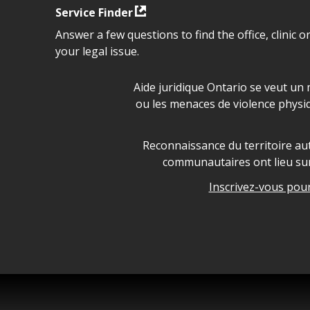
Service Finder
Answer a few questions to find the office, clinic o
your legal issue.
Déclaration sur la sécurité da
Aide juridique Ontario se veut un 
ou les menaces de violence physi
Legal Aid Ontario land ackn
Reconnaissance du territoire aut
communautaires ont lieu sur 
Inscrivez-vous pour 
Legal Aid Ontario copyright i