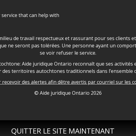
r service that can help with
ns les locaux d'AJO.
milieu de travail respectueux et rassurant pour ses clients e
que ne seront pas tolérées. Une personne ayant un comport
se voir refuser le service.
owledgement
ochtone: Aide juridique Ontario reconnaît que ses activités et
des territoires autochtones traditionnels dans l’ensemble d
recevoir des alertes afin dêtre avertis par courriel sur les c
nformation
© Aide juridique Ontario
2026
QUITTER LE SITE MAINTENANT