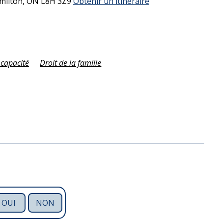
milton,
ON
L8H 3Z9
Obtenir un itinéraire
capacité
Droit de la famille
OUI
NON