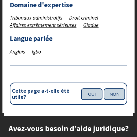
Domaine d'expertise
Tribunaux administratifs
Droit criminel
Affaires extrêmement sérieuses
Gladue
Langue parlée
Anglais
Igbo
Cette page a-t-elle été
OUI
NON
utile?
Site footer
Avez-vous besoin d’aide juridique?