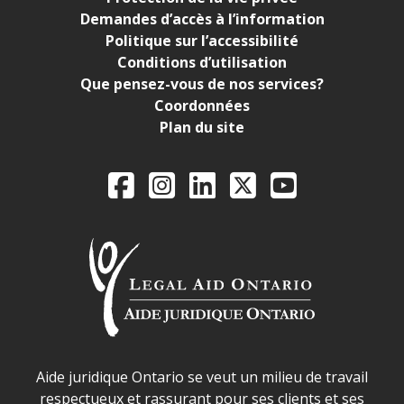
Demandes d’accès à l’information
Politique sur l’accessibilité
Conditions d’utilisation
Que pensez-vous de nos services?
Coordonnées
Plan du site
Legal Aid Ontario o
Facebook
Instagram
LinkedIn
X
YouTube
Déclaration sur la sécurité dans les locaux d'AJO.
Aide juridique Ontario se veut un milieu de travail
respectueux et rassurant pour ses clients et ses