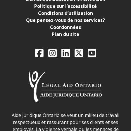
Politique sur l’accessibilité
Conditions d’utilisation
Que pensez-vous de nos services?
Coordonnées
Plan du site
Legal Aid Ontario o
Facebook
Instagram
LinkedIn
X
YouTube
Déclaration sur la sécurité dans les locaux d'AJO.
Aide juridique Ontario se veut un milieu de travail
respectueux et rassurant pour ses clients et ses
employés. La violence verbale ou les menaces de