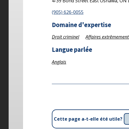
4-39 Bond Street East
Oshawa,
ON
(905) 626-0055
Domaine d'expertise
Droit criminel
Affaires extrêmement
Langue parlée
Anglais
Cette page a-t-elle été utile?