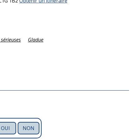
L1G 1B2
Obtenir un itinéraire
 sérieuses
Gladue
OUI
NON