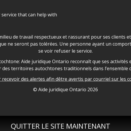
r service that can help with
ns les locaux d'AJO.
milieu de travail respectueux et rassurant pour ses clients e
que ne seront pas tolérées. Une personne ayant un comport
se voir refuser le service.
owledgement
ochtone: Aide juridique Ontario reconnaît que ses activités et
des territoires autochtones traditionnels dans l’ensemble d
recevoir des alertes afin dêtre avertis par courriel sur les c
nformation
© Aide juridique Ontario
2026
QUITTER LE SITE MAINTENANT