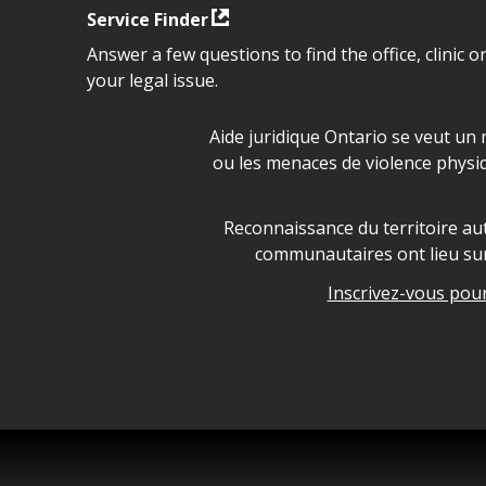
Service Finder
Answer a few questions to find the office, clinic o
your legal issue.
Déclaration sur la sécurité da
Aide juridique Ontario se veut un 
ou les menaces de violence physi
Legal Aid Ontario land ackn
Reconnaissance du territoire aut
communautaires ont lieu sur 
Inscrivez-vous pour 
Legal Aid Ontario copyright i