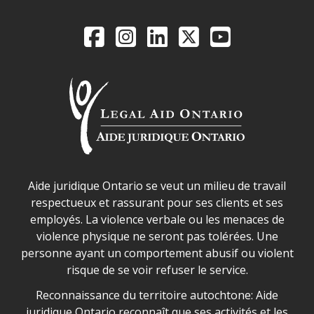
Legal Aid Ontario o
Facebook
Instagram
LinkedIn
X
YouTube
Déclaration sur la sécurité dans les locaux d'AJO.
Aide juridique Ontario se veut un milieu de travail
respectueux et rassurant pour ses clients et ses
employés. La violence verbale ou les menaces de
violence physique ne seront pas tolérées. Une
personne ayant un comportement abusif ou violent
risque de se voir refuser le service.
Legal Aid Ontario land acknowledgement
Reconnaissance du territoire autochtone: Aide
juridique Ontario reconnaît que ses activités et les