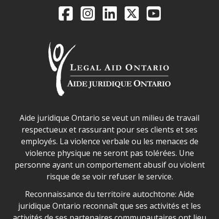
Legal Aid Ontario o
Facebook
Instagram
LinkedIn
X
YouTube
Déclaration sur la sécurité dans les locaux d'AJO.
Aide juridique Ontario se veut un milieu de travail
respectueux et rassurant pour ses clients et ses
employés. La violence verbale ou les menaces de
violence physique ne seront pas tolérées. Une
personne ayant un comportement abusif ou violent
risque de se voir refuser le service.
Legal Aid Ontario land acknowledgement
Reconnaissance du territoire autochtone: Aide
juridique Ontario reconnaît que ses activités et les
activités de ses partenaires communautaires ont lieu