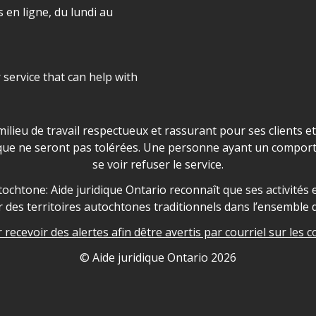
 en ligne, du lundi au
r service that can help with
ns les locaux d'AJO.
milieu de travail respectueux et rassurant pour ses clients e
que ne seront pas tolérées. Une personne ayant un comport
se voir refuser le service.
owledgement
ochtone: Aide juridique Ontario reconnaît que ses activités et
des territoires autochtones traditionnels dans l’ensemble d
recevoir des alertes afin dêtre avertis par courriel sur les c
nformation
© Aide juridique Ontario
2026