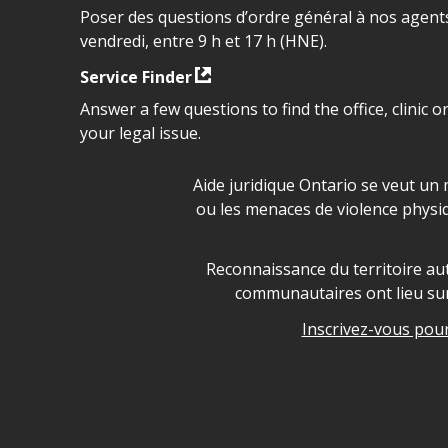
Poser des questions d’ordre général à nos agents
vendredi, entre 9 h et 17 h (HNE).
Service Finder
Answer a few questions to find the office, clinic o
your legal issue.
Déclaration sur la sécurité da
Aide juridique Ontario se veut un 
ou les menaces de violence physi
Legal Aid Ontario land ackn
Reconnaissance du territoire aut
communautaires ont lieu sur 
Inscrivez-vous pour 
Legal Aid Ontario copyright i