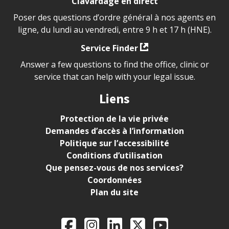
Clavardage en direct
Poser des questions d’ordre général à nos agents en
ligne, du lundi au vendredi, entre 9 h et 17 h (HNE).
Service Finder
Answer a few questions to find the office, clinic or
service that can help with your legal issue.
Liens
Protection de la vie privée
Demandes d’accès à l’information
Politique sur l’accessibilité
Conditions d’utilisation
Que pensez-vous de nos services?
Coordonnées
Plan du site
Legal Aid Ontario o
Facebook
Instagram
LinkedIn
X
YouTube