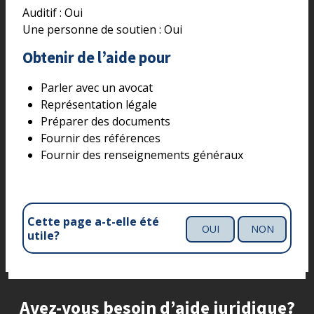
Auditif :
Oui
Une personne de soutien :
Oui
Obtenir de l’aide pour
Parler avec un avocat
Représentation légale
Préparer des documents
Fournir des références
Fournir des renseignements généraux
Cette page a-t-elle été
OUI
NON
utile?
Site footer
Avez-vous besoin d’aide juridique?