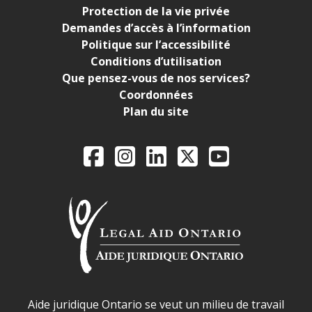
Protection de la vie privée
Demandes d’accès à l’information
Politique sur l’accessibilité
Conditions d’utilisation
Que pensez-vous de nos services?
Coordonnées
Plan du site
Legal Aid Ontario o
Facebook
Instagram
LinkedIn
X
YouTube
Déclaration sur la sécurité dans les locaux d'AJO.
Aide juridique Ontario se veut un milieu de travail