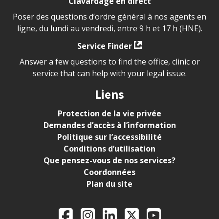
Clavardage en direct
Poser des questions d’ordre général à nos agents en
ligne, du lundi au vendredi, entre 9 h et 17 h (HNE).
Service Finder
Answer a few questions to find the office, clinic or
service that can help with your legal issue.
Liens
Protection de la vie privée
Demandes d’accès à l’information
Politique sur l’accessibilité
Conditions d’utilisation
Que pensez-vous de nos services?
Coordonnées
Plan du site
Legal Aid Ontario o
Facebook
Instagram
LinkedIn
X
YouTube