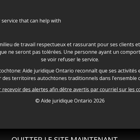
r service that can help with
ns les locaux d'AJO.
milieu de travail respectueux et rassurant pour ses clients e
que ne seront pas tolérées. Une personne ayant un comport
se voir refuser le service.
owledgement
ochtone: Aide juridique Ontario reconnaît que ses activités et
des territoires autochtones traditionnels dans l’ensemble d
recevoir des alertes afin dêtre avertis par courriel sur les c
nformation
© Aide juridique Ontario
2026
QUITTER LE SITE MAINTENANT