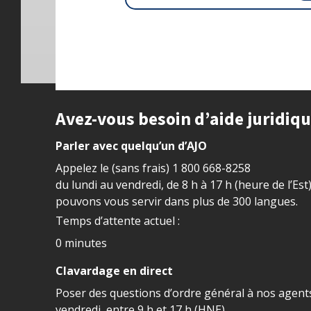
Site footer
Avez-vous besoin d’aide juridiq
Parler avec quelqu’un d’AJO
Appelez le (sans frais)
1 800 668-8258
du lundi au vendredi, de 8 h à 17 h (heure de l’Est
pouvons vous servir dans plus de 300 langues.
Temps d’attente actuel :
0 minutes
Clavardage en direct
Poser des questions d’ordre général à nos agents
vendredi, entre 9 h et 17 h (HNE).