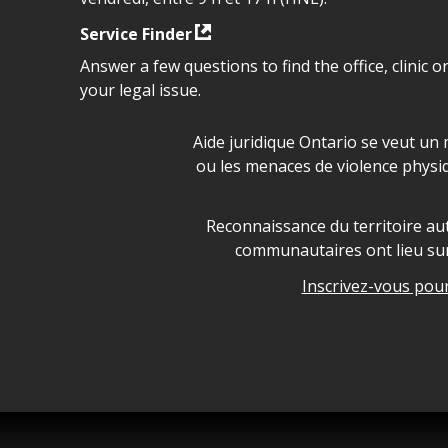
Service Finder
Answer a few questions to find the office, clinic o
your legal issue.
Déclaration sur la sécurité da
Aide juridique Ontario se veut un 
ou les menaces de violence physi
Legal Aid Ontario land ackn
Reconnaissance du territoire aut
communautaires ont lieu sur 
Inscrivez-vous pour 
Legal Aid Ontario copyright i