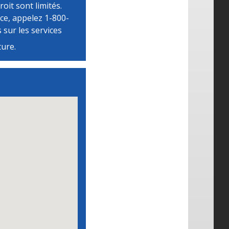
roit sont limités.
ce, appelez 1-800-
 sur les services
ture.