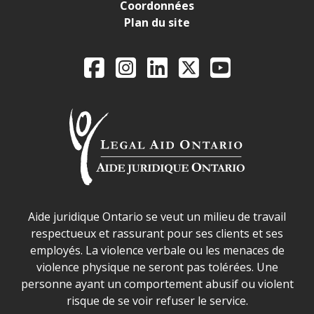
Coordonnées
Plan du site
Legal Aid Ontario o
Facebook
Instagram
LinkedIn
X
YouTube
Déclaration sur la sécurité dans les locaux d'AJO.
Aide juridique Ontario se veut un milieu de travail
respectueux et rassurant pour ses clients et ses
employés. La violence verbale ou les menaces de
violence physique ne seront pas tolérées. Une
personne ayant un comportement abusif ou violent
risque de se voir refuser le service.