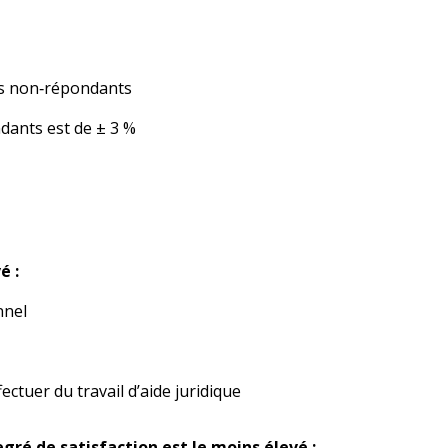
es non‑répondants
dants est de ± 3 %
é :
nnel
fectuer du travail d’aide juridique
gré de satisfaction est le moins élevé :