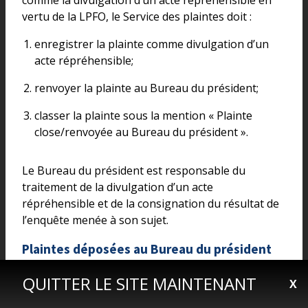
vertu de la LPFO, le Service des plaintes doit :
enregistrer la plainte comme divulgation d’un
acte répréhensible;
renvoyer la plainte au Bureau du président;
classer la plainte sous la mention « Plainte
close/renvoyée au Bureau du président ».
Le Bureau du président est responsable du
traitement de la divulgation d’un acte
répréhensible et de la consignation du résultat de
l’enquête menée à son sujet.
Plaintes déposées au Bureau du président
S’il est établi qu’une plainte est la divulgation d’un
QUITTER LE SITE MAINTENANT
X
acte répréhensible, le Bureau du président doit :