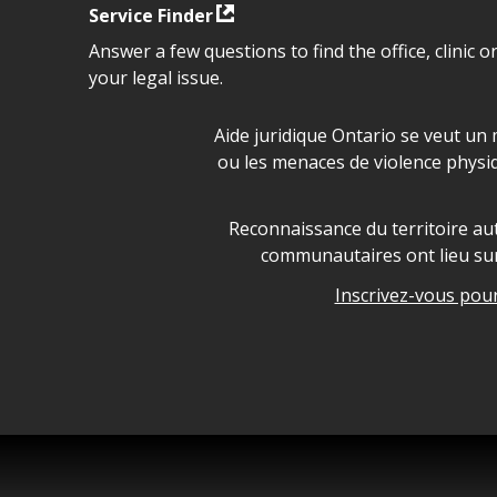
Service Finder
Answer a few questions to find the office, clinic o
your legal issue.
Déclaration sur la sécurité da
Aide juridique Ontario se veut un 
ou les menaces de violence physi
Legal Aid Ontario land ackn
Reconnaissance du territoire aut
communautaires ont lieu sur 
Inscrivez-vous pour 
Legal Aid Ontario copyright i