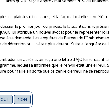
G) alors qu’AJO reçoit approximativement 70 % du financem
es de plaintes (ci‑dessous) et la façon dont elles ont été t
u dossier le premier jour du procès, le laissant sans représent
AJO lui attribue un nouvel avocat pour le représenter lors 
nse à sa demande. Les enquêtes du Bureau de l’Ombudsman o
 de détention où il n’était plus détenu. Suite à l’enquête de
l’Ombudsman après avoir reçu une lettre d’AJO lui refusant
gramme, lequel l’a informée que le renvoi était une erreur.
ure pour faire en sorte que ce genre d’erreur ne se reprodui
OUI
NON