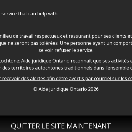
r service that can help with
ns les locaux d'AJO.
milieu de travail respectueux et rassurant pour ses clients e
que ne seront pas tolérées. Une personne ayant un comport
se voir refuser le service.
owledgement
ochtone: Aide juridique Ontario reconnaît que ses activités et
des territoires autochtones traditionnels dans l’ensemble d
recevoir des alertes afin dêtre avertis par courriel sur les c
nformation
© Aide juridique Ontario
2026
QUITTER LE SITE MAINTENANT