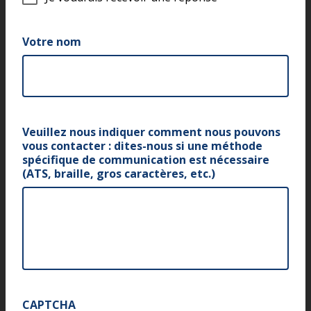
e
v
o
Votre nom
u
d
r
a
i
s
r
Veuillez nous indiquer comment nous pouvons
e
vous contacter : dites-nous si une méthode
c
spécifique de communication est nécessaire
e
(ATS, braille, gros caractères, etc.)
v
o
i
r
u
n
e
r
é
CAPTCHA
p