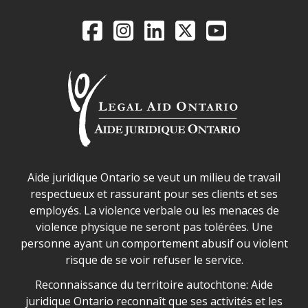
Legal Aid Ontario o
Facebook
Instagram
LinkedIn
X
YouTube
Déclaration sur la sécurité dans les locaux d'AJO.
Aide juridique Ontario se veut un milieu de travail
respectueux et rassurant pour ses clients et ses
employés. La violence verbale ou les menaces de
violence physique ne seront pas tolérées. Une
personne ayant un comportement abusif ou violent
risque de se voir refuser le service.
Legal Aid Ontario land acknowledgement
Reconnaissance du territoire autochtone: Aide
juridique Ontario reconnaît que ses activités et les