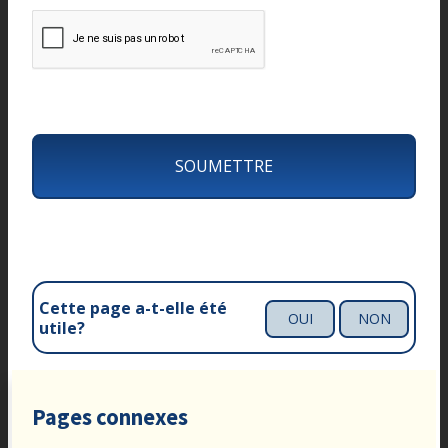
o
n
s
e
Cette page a-t-elle été
OUI
NON
utile?
Pages connexes