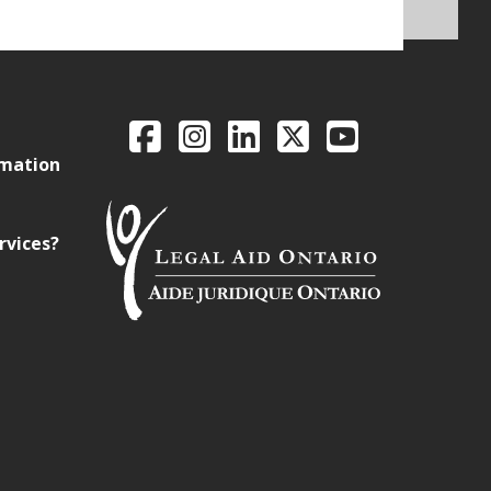
Legal Aid Ontario o
Facebook
Instagram
LinkedIn
X
YouTube
rmation
rvices?