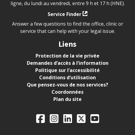
ligne, du lundi au vendredi, entre 9 h et 17 h (HNE).
Service Finder
Answer a few questions to find the office, clinic or
service that can help with your legal issue.
Liens
Protection de la vie privée
Demandes d’accès à l’information
Politique sur l’accessibilité
Conditions d’utilisation
Que pensez-vous de nos services?
Coordonnées
Plan du site
Legal Aid Ontario o
Facebook
Instagram
LinkedIn
X
YouTube