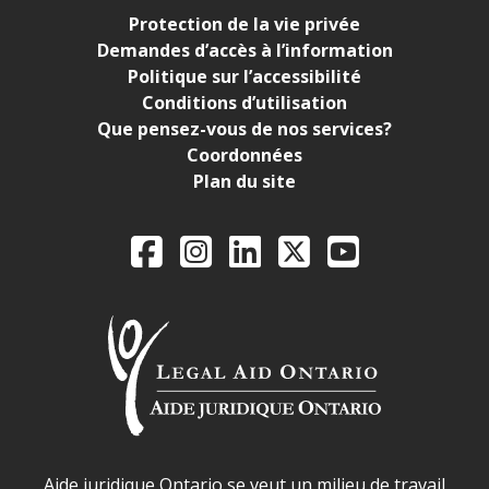
Protection de la vie privée
Demandes d’accès à l’information
Politique sur l’accessibilité
Conditions d’utilisation
Que pensez-vous de nos services?
Coordonnées
Plan du site
Legal Aid Ontario o
Facebook
Instagram
LinkedIn
X
YouTube
Déclaration sur la sécurité dans les locaux d'AJO.
Aide juridique Ontario se veut un milieu de travail