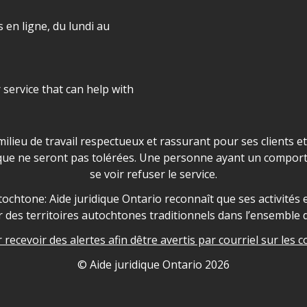
 en ligne, du lundi au
r service that can help with
ns les locaux d'AJO.
milieu de travail respectueux et rassurant pour ses clients e
que ne seront pas tolérées. Une personne ayant un comport
se voir refuser le service.
owledgement
ochtone: Aide juridique Ontario reconnaît que ses activités et
des territoires autochtones traditionnels dans l’ensemble d
recevoir des alertes afin dêtre avertis par courriel sur les c
nformation
© Aide juridique Ontario
2026