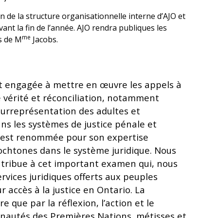
e la structure organisationnelle interne d’AJO et
t la fin de l’année. AJO rendra publiques les
me
s de M
Jacobs.
est engagée à mettre en œuvre les appels à
e vérité et réconciliation, notamment
surreprésentation des adultes et
s les systèmes de justice pénale et
 est renommée pour son expertise
ochtones dans le système juridique. Nous
tribue à cet important examen qui, nous
ervices juridiques offerts aux peuples
r accès à la justice en Ontario. La
re que par la réflexion, l’action et le
nautés des Premières Nations, métisses et