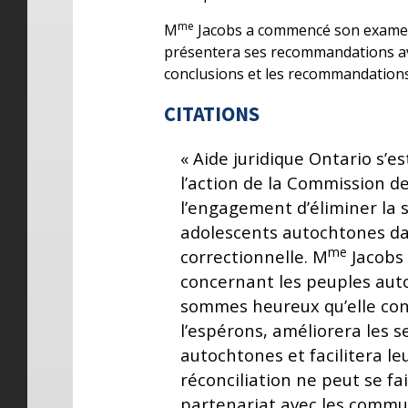
me
M
Jacobs a commencé son examen d
présentera ses recommandations avan
conclusions et les recommandation
CITATIONS
« Aide juridique Ontario s’
l’action de la Commission d
l’engagement d’éliminer la 
adolescents autochtones dan
me
correctionnelle. M
Jacobs
concernant les peuples aut
sommes heureux qu’elle con
l’espérons, améliorera les s
autochtones et facilitera leu
réconciliation ne peut se fai
partenariat avec les commu