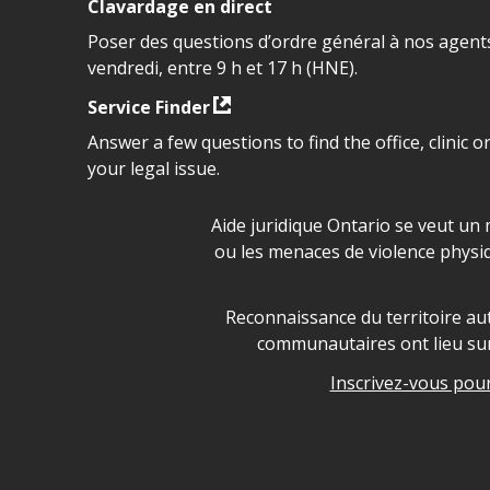
Clavardage en direct
Poser des questions d’ordre général à nos agents
vendredi, entre 9 h et 17 h (HNE).
Service Finder
Answer a few questions to find the office, clinic o
your legal issue.
Déclaration sur la sécurité da
Aide juridique Ontario se veut un 
ou les menaces de violence physi
Legal Aid Ontario land ackn
Reconnaissance du territoire aut
communautaires ont lieu sur 
Inscrivez-vous pour 
Legal Aid Ontario copyright i