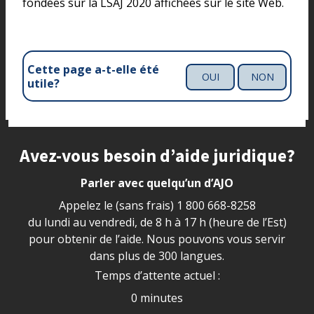
fondées sur la LSAJ 2020 affichées sur le site Web.
Cette page a-t-elle été
OUI
NON
utile?
Site footer
Avez-vous besoin d’aide juridique?
Parler avec quelqu’un d’AJO
Appelez le (sans frais)
1 800 668-8258
du lundi au vendredi, de 8 h à 17 h (heure de l’Est)
pour obtenir de l’aide. Nous pouvons vous servir
dans plus de 300 langues.
Temps d’attente actuel :
0 minutes