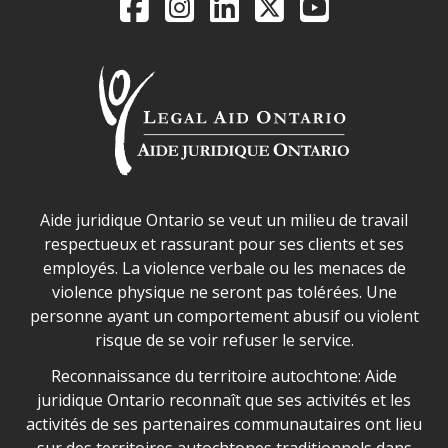
Legal Aid Ontario o
Facebook
Instagram
LinkedIn
X
YouTube
Déclaration sur la sécurité dans les locaux d'AJO.
Aide juridique Ontario se veut un milieu de travail
respectueux et rassurant pour ses clients et ses
employés. La violence verbale ou les menaces de
violence physique ne seront pas tolérées. Une
personne ayant un comportement abusif ou violent
risque de se voir refuser le service.
Legal Aid Ontario land acknowledgement
Reconnaissance du territoire autochtone: Aide
juridique Ontario reconnaît que ses activités et les
activités de ses partenaires communautaires ont lieu