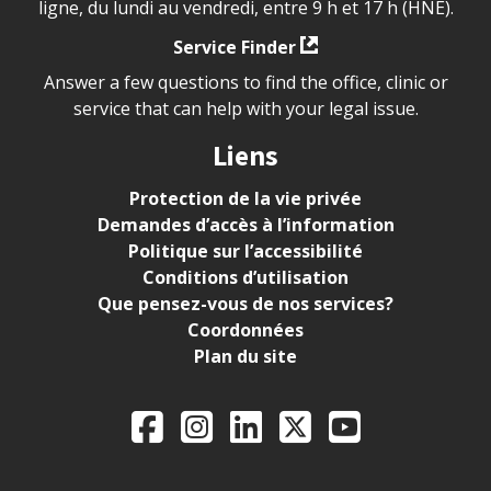
ligne, du lundi au vendredi, entre 9 h et 17 h (HNE).
Service Finder
Answer a few questions to find the office, clinic or
service that can help with your legal issue.
Liens
Protection de la vie privée
Demandes d’accès à l’information
Politique sur l’accessibilité
Conditions d’utilisation
Que pensez-vous de nos services?
Coordonnées
Plan du site
Legal Aid Ontario o
Facebook
Instagram
LinkedIn
X
YouTube