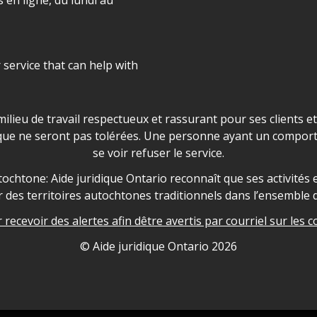
r service that can help with
ns les locaux d'AJO.
milieu de travail respectueux et rassurant pour ses clients e
que ne seront pas tolérées. Une personne ayant un comport
se voir refuser le service.
owledgement
ochtone: Aide juridique Ontario reconnaît que ses activités et
des territoires autochtones traditionnels dans l’ensemble d
recevoir des alertes afin dêtre avertis par courriel sur les c
nformation
© Aide juridique Ontario
2026