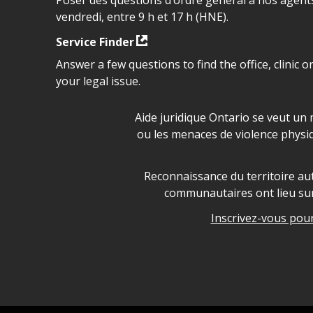
vendredi, entre 9 h et 17 h (HNE).
Service Finder
Answer a few questions to find the office, clinic o
your legal issue.
Déclaration sur la sécurité da
Aide juridique Ontario se veut un 
ou les menaces de violence physi
Legal Aid Ontario land ackn
Reconnaissance du territoire aut
communautaires ont lieu sur 
Inscrivez-vous pour 
Legal Aid Ontario copyright i