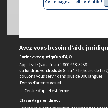
Cette page a-t-elle été utile?
Site footer
Avez-vous besoin d’aide juridiq
Parler avec quelqu’un d’AJO
Appelez le (sans frais)
1 800 668-8258
du lundi au vendredi, de 8 h à 17 h (heure de l’Est
pouvons vous servir dans plus de 300 langues.
Temps d’attente actuel :
Le Centre d’appel est fermé
Clavardage en direct
Poser des questions d’ordre général à nos agents