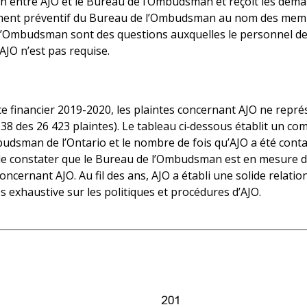
ison entre AJO et le Bureau de l’Ombudsman et reçoit les d
ement préventif du Bureau de l’Ombudsman au nom des membr
l’Ombudsman sont des questions auxquelles le personnel de
’AJO n’est pas requise.
cice financier 2019-2020, les plaintes concernant AJO ne repr
8 des 26 423 plaintes). Le tableau ci‑dessous établit un co
udsman de l’Ontario et le nombre de fois qu’AJO a été cont
e constater que le Bureau de l’Ombudsman est en mesure d
rnant AJO. Au fil des ans, AJO a établi une solide relation 
 exhaustive sur les politiques et procédures d’AJO.