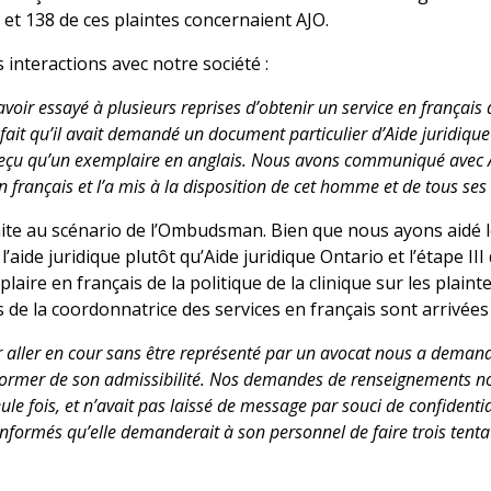
et 138 de ces plaintes concernaient AJO.
 interactions avec notre société :
ir essayé à plusieurs reprises d’obtenir un service en français 
 fait qu’il avait demandé un document particulier d’Aide juridique 
 reçu qu’un exemplaire en anglais. Nous avons communiqué avec A
rançais et l’a mis à la disposition de cet homme et de tous ses a
faite au scénario de l’Ombudsman. Bien que nous ayons aidé
l’aide juridique plutôt qu’Aide juridique Ontario et l’étape III
aire en français de la politique de la clinique sur les plaintes
de la coordonnatrice des services en français sont arrivé
 aller en cour sans être représenté par un avocat nous a demandé
informer de son admissibilité. Nos demandes de renseignements n
ule fois, et n’avait pas laissé de message par souci de confidenti
nformés qu’elle demanderait à son personnel de faire trois tentati