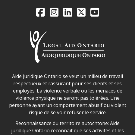
Legal Aid Ontario o
Facebook
Instagram
LinkedIn
X
YouTube
Déclaration sur la sécurité dans les locaux d'AJO.
Aide juridique Ontario se veut un milieu de travail
respectueux et rassurant pour ses clients et ses
employés. La violence verbale ou les menaces de
violence physique ne seront pas tolérées. Une
personne ayant un comportement abusif ou violent
risque de se voir refuser le service.
Legal Aid Ontario land acknowledgement
Reconnaissance du territoire autochtone: Aide
juridique Ontario reconnaît que ses activités et les