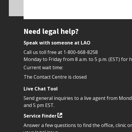
Site footer
Need legal help?
Speak with someone at LAO
Call us toll free at
1-800-668-8258
Monday to Friday from 8 a.m. to 5 p.m. (EST) for 
Current wait time:
The Contact Centre is closed
Live Chat Tool
Send general inquiries to a live agent from Mon
and 5 pm EST.
Service Finder
Answer a few questions to find the office, clinic o