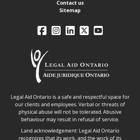
Contact us
Sitemap
Legal Aid Ontario o
Facebook
Intagram
LinkedIn
X
YouTube
Legal Aid Ontario safe space declaration
Legal Aid Ontario is a safe and respectful space for
our clients and employees. Verbal or threats of
physical abuse will not be tolerated. Abusive
behaviour may result in refusal of service.
Legal Aid Ontario land acknowledgement
Land acknowledgement: Legal Aid Ontario
recognizes that its work, and the work of its